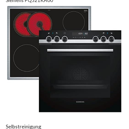
Siemens PQ521KA00
Selbstreinigung