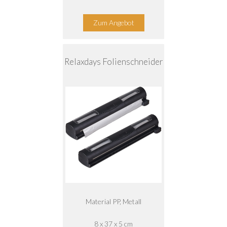
Zum Angebot
Relaxdays Folienschneider
Material ‎PP, Metall
‎8 x 37 x 5 cm