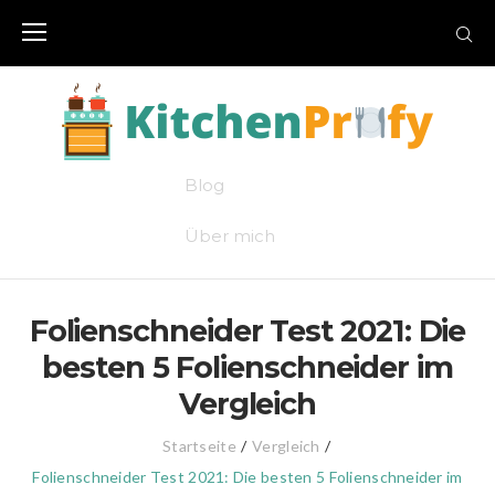
Skip
to
content
Blog
Über mich
Folienschneider Test 2021: Die
besten 5 Folienschneider im
Vergleich
Startseite
/
Vergleich
/
Folienschneider Test 2021: Die besten 5 Folienschneider im