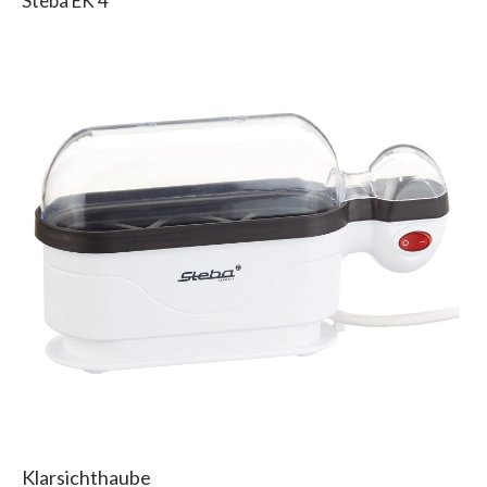
Steba EK 4
Klarsichthaube