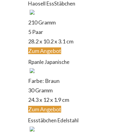
Haosell EssStäbchen
210 Gramm
5 Paar
‎28.2 x 10.2 x 3.1 cm
Zum Angebot
Rpanle Japanische
Farbe: Braun
30 Gramm
24.3 x 12 x 1.9 cm
Zum Angebot
Essstäbchen Edelstahl