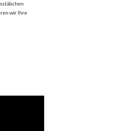
ssstäbchen
ren wir Ihre