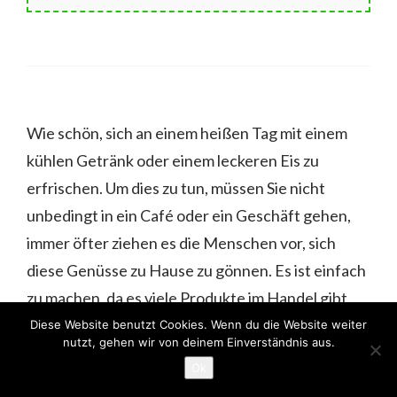
Wie schön, sich an einem heißen Tag mit einem
kühlen Getränk oder einem leckeren Eis zu
erfrischen. Um dies zu tun, müssen Sie nicht
unbedingt in ein Café oder ein Geschäft gehen,
immer öfter ziehen es die Menschen vor, sich
diese Genüsse zu Hause zu gönnen. Es ist einfach
zu machen, da es viele Produkte im Handel gibt,
die es ermöglichen, Eis und Eiscreme zu Hause
Diese Website benutzt Cookies. Wenn du die Website weiter
nutzt, gehen wir von deinem Einverständnis aus.
herstellen, eines dieser Produkte sind spezielle
Ok
Formen.