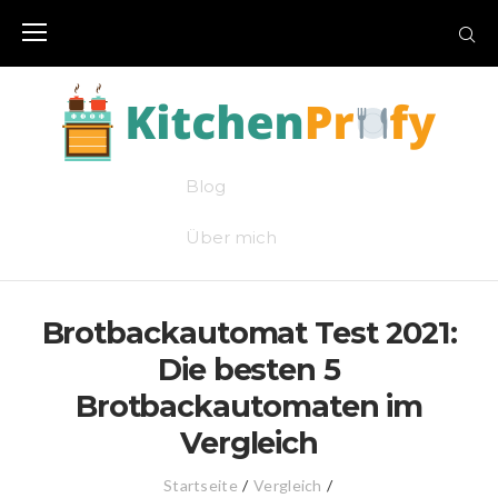
Skip
to
content
Blog
Über mich
Brotbackautomat Test 2021:
Die besten 5
Brotbackautomaten im
Vergleich
Startseite
/
Vergleich
/