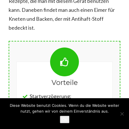
Rezepte, die man mit diesem Gerät benutzen
kann. Daneben findet man auch einen Eimer für
Kneten und Backen, der mit Antihaft-Stoff
bedeckt ist.
Vorteile
Startverzögerung;
Diese Website benutzt Cookies. Wenn du die Website weiter
drei Laib-Größen;
nutzt, gehen wir von deinem Einverständnis aus.
Ok
drei Bräunungsgrade;