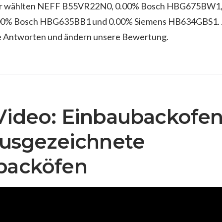
er wählten NEFF B55VR22N0, 0.00% Bosch HBG675BW1
0% Bosch HBG635BB1 und 0.00% Siemens HB634GBS1. 
re Antworten und ändern unsere Bewertung.
Video: Einbaubackofen
Ausgezeichnete
backöfen