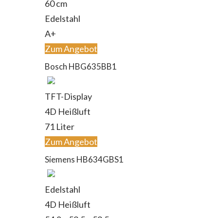
60 cm
Edelstahl
A+
Zum Angebot
Bosch HBG635BB1
TFT-Display
4D Heißluft
71 Liter
Zum Angebot
Siemens HB634GBS1
Edelstahl
4D Heißluft