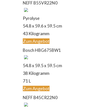
NEFF B55VR22N0
Pyrolyse
‎54.8 x 59.6 x 59.5 cm
43 Kilogramm
Zum Angebot
Bosch HBG675BW1
54.8 x 59.5 x 59.5 cm
38 Kilogramm
71 L
Zum Angebot
NEFF B45CR22N0