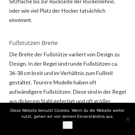
Sitzfläche bis zur Rückseite der Rückenlehne,
oder wie viel Platz der Hocker tatsächlich
einnimmt.
Fußstützen Breite
Die Breite der Fußstütze variiert von Design zu
Design. In der Regel sind runde Fußstützen ca.
36-38 cm breit und im Verhältnis zum Fußteil
gestaltet. Teurere Modelle haben oft
aufwändigere Fußstützen. Diese sind in der Regel
aus dickerem Stahl gefertigt und oft größer,
wiederum im Verhältnis zum Untergestell.
Diese Website benutzt Cookies. Wenn du die Website weiter
nutzt, gehen wir von deinem Einverständnis aus.
Ok
Basisdurchmesser