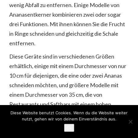
wenig Abfall zu entfernen. Einige Modelle von
Ananasentkerner kombinieren zwei oder sogar
drei Funktionen. Mit ihnen können Sie die Frucht
in Ringe schneiden und gleichzeitig die Schale
entfernen.
Diese Geräte sind in verschiedenen Größen
erhältlich, einige mit einem Durchmesser von nur
10 cm für diejenigen, die eine oder zwei Ananas
schneiden möchten, und größere Modelle mit
einem Durchmesser von 35 cm, die von
Restaurants und Saftbars mit einem hohen
Diese Website benutzt Cookies. Wenn du die Website weiter
täglichen Ananasverbrauch verwendet werden
nutzt, gehen wir von deinem Einverständnis aus.
können. Kleinere Modelle sind in der Regel
Ok
preiswerter, können aber aufgrund ihres