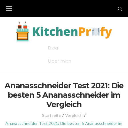
Skip
to
content
Blog
Über mich
Ananasschneider Test 2021: Die
besten 5 Ananasschneider im
Vergleich
Startseite
/
Vergleich
/
Ananasschneider Test 2021: Die besten 5 Ananasschneider im